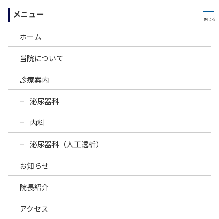
メニュー
ホーム
当院について
お知らせ
診療案内
泌尿器科
ホーム
>
お知らせ一覧
>
お知らせ
>
ページ 4
内科
NEWS
泌尿器科（人工透析）
お知らせ
2023.07.12
お知らせ
院長紹介
お盆休みのお知らせ
アクセス