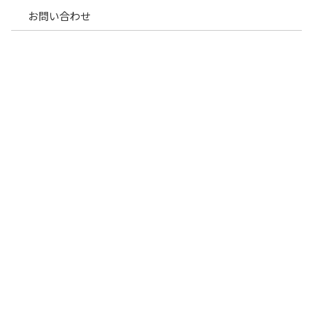
<
1
2
3
4
お問い合わせ
休診日 火・木・土午後|日曜|祝日
住所 〒011-0911 秋田市飯島字薬師田360番地
018-880-5544
ホーム
院長紹介
診療案内
アクセス
泌尿器科
お問い合わせ
内科
泌尿器科(人工透析)