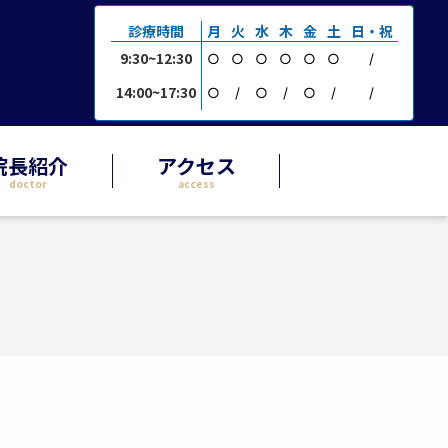
診療時間
月
火
水
木
金
土
日・祝
9:30~12:30
○
○
○
○
○
○
/
14:00~17:30
○
/
○
/
○
/
/
院長紹介
アクセス
doctor
access