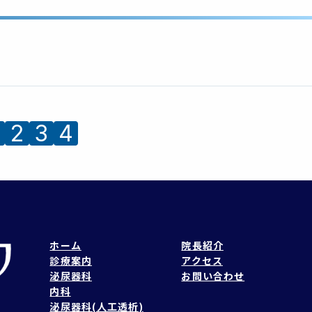
2
3
4
ホーム
院長紹介
診療案内
アクセス
泌尿器科
お問い合わせ
内科
泌尿器科(人工透析)